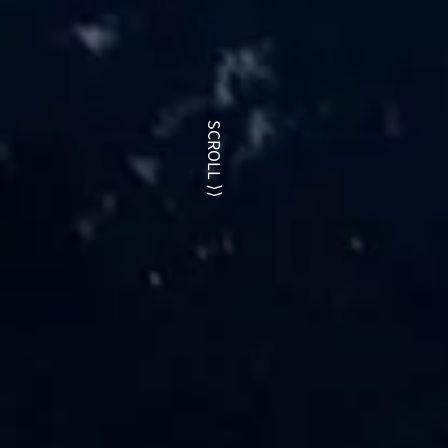
SCROLL
⟩⟩