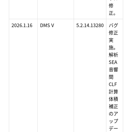
修
正。
2026.1.16
DMS V
5.2.14.13280
バグ
修正
実
施。
解析
SEA
音響
間
CLF
計算
体積
補正
のア
ップ
デー