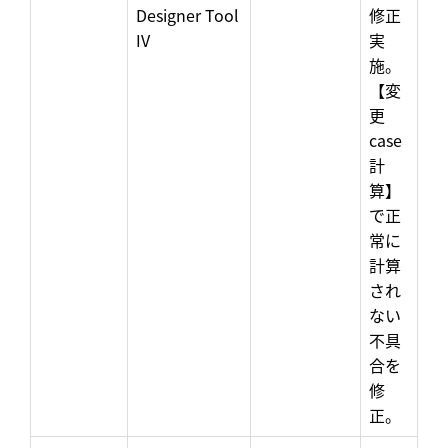
Designer Tool
修正
IV
実
施。
【変
更
case
計
算】
で正
常に
計算
され
ない
不具
合を
修
正。