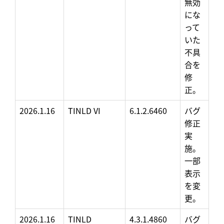
無効
にな
って
いた
不具
合を
修
正。
2026.1.16
TINLD VI
6.1.2.6460
バグ
修正
実
施。
一部
表示
を変
更。
2026.1.16
TINLD
4.3.1.4860
バグ