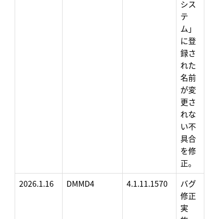
シス
テ
ム」
に登
録さ
れた
名前
が変
更さ
れな
い不
具合
を修
正。
2026.1.16
DMMD4
4.1.11.1570
バグ
修正
実