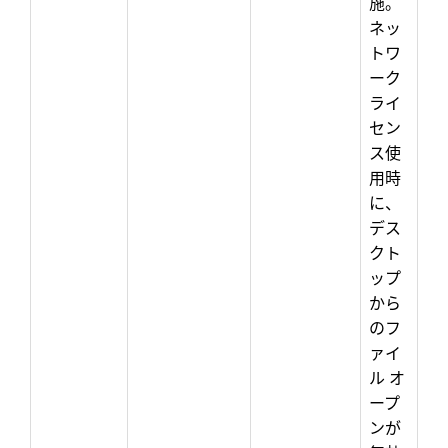
施。
ネッ
トワ
ーク
ライ
セン
ス使
用時
に、
デス
クト
ップ
から
のフ
ァイ
ル オ
ープ
ンが