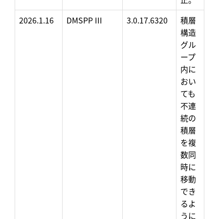
2026.1.16
DMSPP III
3.0.17.6320
積層
構造
グル
ープ
内に
おい
ても
不連
続の
積層
を複
数同
時に
移動
でき
るよ
うに